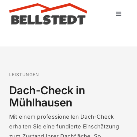
Skip
to
Toggle
content
Naviga
Startseite
Leistungen
Portfolio
LEISTUNGEN
Dach-Check in
Kontakt
Mühlhausen
Mit einem professionellen Dach-Check
erhalten Sie eine fundierte Einschätzung
zum Zustand Ihrer Dachfläche. So