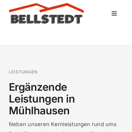
Skip
to
Toggle
content
Naviga
Startseite
Leistungen
Portfolio
LEISTUNGEN
Ergänzende
Kontakt
Leistungen in
Mühlhausen
Neben unseren Kernleistungen rund ums